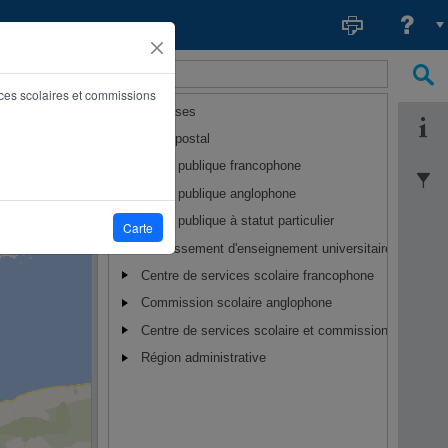
Hybride
ices scolaires et commissions
Adresses
Code postal
Autres
École publique francophone
w
École publique anglophone
École publique à statut particulier
Carte
Établissement d'enseignement universitaire
Centre de services scolaire francophone
Commission scolaire anglophone
Centre de services scolaire et commission scolaire à s
Région administrative